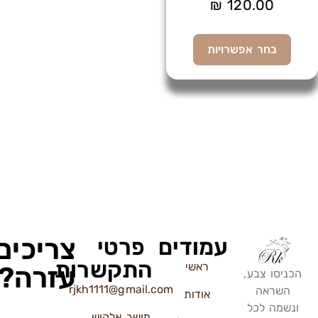
₪
120.00
בחר אפשרויות
צריכים
עמודים
פרטי
התקשרות
ראשי
עזרה?
הכניסו צבע,
rjkh1111@gmail.com
השראה
אודות
ונשמה לכל
מושב אלקוש