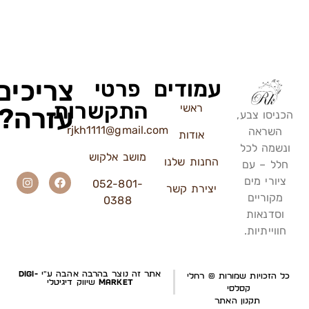
צריכים
עמודים
פרטי
התקשרות
ראשי
עזרה?
הכניסו צבע,
rjkh1111@gmail.com
השראה
אודות
ונשמה לכל
מושב אלקוש
החנות שלנו
חלל – עם
ציורי מים
052-801-
יצירת קשר
מקוריים
0388
וסדנאות
חווייתיות.
אתר זה נוצר בהרבה אהבה ע"י
Digi-
כל הזכויות שמורות ©️ רחלי
Market
שיווק דיגיטלי
קסלסי
תקנון האתר