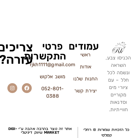
צריכים
עמודים
פרטי
התקשרות
ראשי
עזרה?
הכניסו צבע,
rjkh1111@gmail.com
השראה
אודות
ונשמה לכל
מושב אלקוש
החנות שלנו
חלל – עם
ציורי מים
052-801-
יצירת קשר
מקוריים
0388
וסדנאות
חווייתיות.
אתר זה נוצר בהרבה אהבה ע"י
Digi-
כל הזכויות שמורות ©️ רחלי
Market
שיווק דיגיטלי
קסלסי